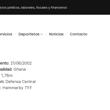
ios jurídicos, laborales, fiscales y financieros
ervicios
Deportistas
Noticias
Contacto
ento
: 21/08/2002
alidad
: Ghana
: 1,78m
ón:
Defensa Central
o
: Hammarby TFF