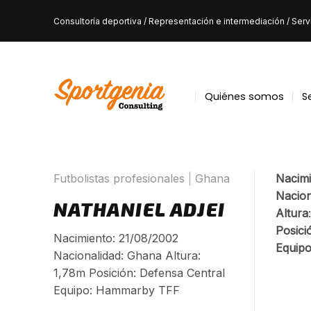
Skip
Consultoría deportiva / Representación e intermediación / Servic
to
content
Quiénes somos
S
Futbolistas profesionales
|
Ghana
Nacimi
Nacion
NATHANIEL ADJEI
Altura
Posici
Nacimiento: 21/08/2002
Equip
Nacionalidad: Ghana Altura:
1,78m Posición: Defensa Central
Equipo: Hammarby TFF