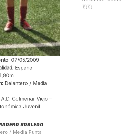
🇪🇸
 MADERO ROBLEDO
tero / Media Punta