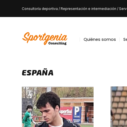
Skip
Consultoría deportiva / Representación e intermediación / Servic
to
content
Quiénes somos
S
ESPAÑA