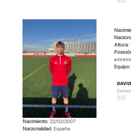
🇪🇸
DAVID
Delant
🇪🇸