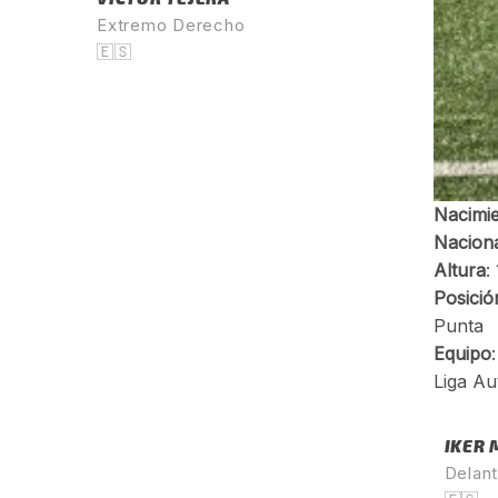
Extremo Derecho
🇪🇸
IKER
Delan