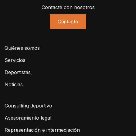
Contacte con nosotros
Contacto
Quiénes somos
Servicios
Deportistas
Noticias
Consulting deportivo
Asesoramiento legal
Representación e intermediación