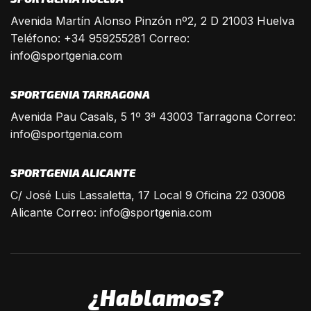
Avenida Martín Alonso Pinzón nº2, 2 D 21003 Huelva
Teléfono: +34 959255281 Correo:
info@sportgenia.com
SPORTGENIA TARRAGONA
Avenida Pau Casals, 5 1º 3ª 43003 Tarragona Correo:
info@sportgenia.com
SPORTGENIA ALICANTE
C/ José Luis Lassaletta, 17 Local 9 Oficina 22 03008
Alicante Correo:
info@sportgenia.com
¿Hablamos?