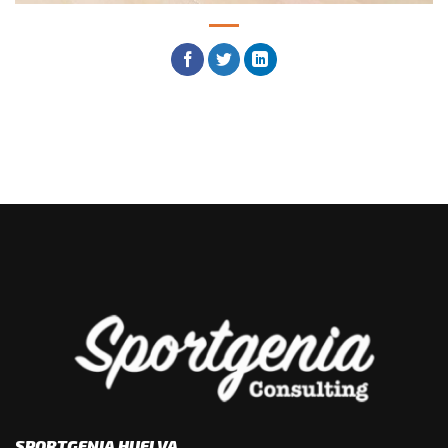
SPORTGENIA HUELVA