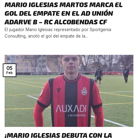
MARIO IGLESIAS MARTOS MARCA EL
GOL DEL EMPATE EN EL AD UNIÓN
ADARVE B – RC ALCOBENDAS CF
El jugador Mario Iglesias representado por Sportgenia
Consulting, anotó el gol del empate de la...
05
Feb
¡MARIO IGLESIAS DEBUTA CON LA