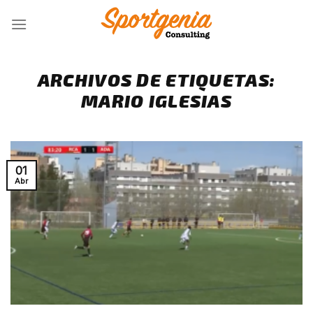
Skip
to
content
ARCHIVOS DE ETIQUETAS:
MARIO IGLESIAS
01
Abr