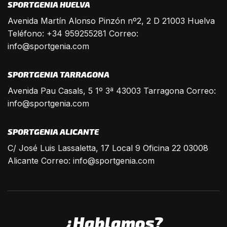
SPORTGENIA HUELVA
Avenida Martín Alonso Pinzón nº2, 2 D 21003 Huelva
Teléfono: +34 959255281 Correo:
info@sportgenia.com
SPORTGENIA TARRAGONA
Avenida Pau Casals, 5 1º 3ª 43003 Tarragona Correo:
info@sportgenia.com
SPORTGENIA ALICANTE
C/ José Luis Lassaletta, 17 Local 9 Oficina 22 03008
Alicante Correo:
info@sportgenia.com
¿Hablamos?