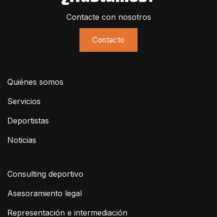
Contacte con nosotros
Contacto
Quiénes somos
Servicios
Deportistas
Noticias
Consulting deportivo
Asesoramiento legal
Representación e intermediación