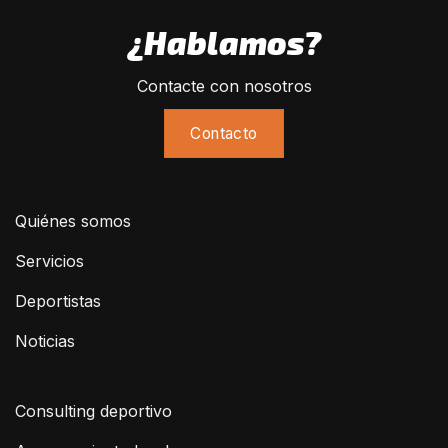
¿Hablamos?
Contacte con nosotros
Contacto
Quiénes somos
Servicios
Deportistas
Noticias
Consulting deportivo