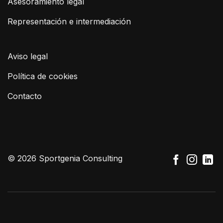
Asesoramiento legal
Representación e intermediación
Aviso legal
Política de cookies
Contacto
© 2026 Sportgenia Consulting