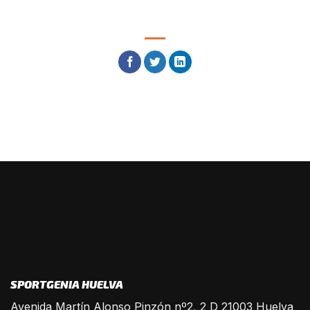
SPORTGENIA HUELVA
Avenida Martín Alonso Pinzón nº2, 2 D 21003 Huelva