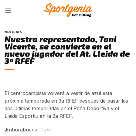
Skip
to
content
NOTICIAS
Nuestro representado, Toni
Vicente, se convierte en el
nuevo jugador del At. Lleida de
3ª RFEF
El centrocampista volverá a vestir de azul esta
próxima temporada en 3a RFEF después de pasar las
dos últimas temporadas en el Peña Deportiva y el
Lleida Esportiu en la 2a RFEF.
¡Enhorabuena, Toni!