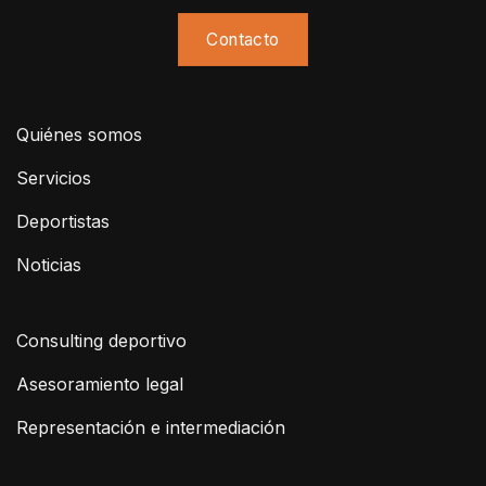
Contacto
Quiénes somos
Servicios
Deportistas
Noticias
Consulting deportivo
Asesoramiento legal
Representación e intermediación